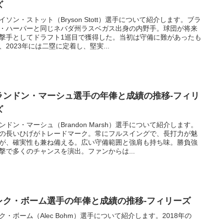
ズ
イソン・ストット（Bryson Stott）選手について紹介します。ブラ
・ハーパーと同じネバダ州ラスベガス出身の内野手。球団が将来
撃手としてドラフト1巡目で獲得した。当初は守備に難があったも
、2023年には二塁に定着し、堅実...
ランドン・マーシュ選手の年俸と成績の推移-フィリ
ズ
ンドン・マーシュ（Brandon Marsh）選手について紹介します。
の長いひげがトレードマーク。常にフルスイングで、長打力が魅
が、確実性も兼ね備える。広い守備範囲と強肩も持ち味。勝負強
撃で多くのチャンスを演出。ファンからは...
レク・ボーム選手の年俸と成績の推移-フィリーズ
ク・ボーム（Alec Bohm）選手について紹介します。2018年の