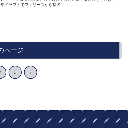
22年ドラフトでフィリーズから指名...
のページ
次
2
3
へ