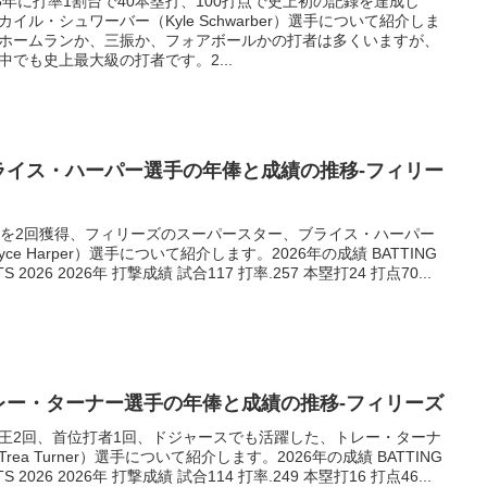
23年に打率1割台で40本塁打、100打点で史上初の記録を達成し
カイル・シュワーバー（Kyle Schwarber）選手について紹介しま
ホームランか、三振か、フォアボールかの打者は多くいますが、
中でも史上最大級の打者です。2...
ライス・ハーパー選手の年俸と成績の推移-フィリー
Pを2回獲得、フィリーズのスーパースター、ブライス・ハーパー
ryce Harper）選手について紹介します。2026年の成績 BATTING
TS 2026 2026年 打撃成績 試合117 打率.257 本塁打24 打点70...
レー・ターナー選手の年俸と成績の推移-フィリーズ
王2回、首位打者1回、ドジャースでも活躍した、トレー・ターナ
Trea Turner）選手について紹介します。2026年の成績 BATTING
TS 2026 2026年 打撃成績 試合114 打率.249 本塁打16 打点46...