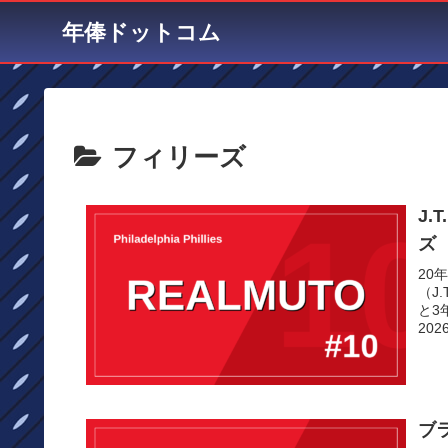
年俸ドットコム
フィリーズ
J
ズ
20
（J
と3
2026
ブ