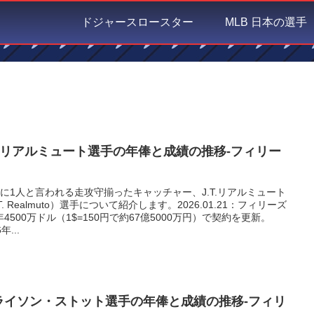
ドジャースロースター
MLB 日本の選手
.T.リアルミュート選手の年俸と成績の推移-フィリー
年に1人と言われる走攻守揃ったキャッチャー、J.T.リアルミュート
.T. Realmuto）選手について紹介します。2026.01.21：フィリーズ
年4500万ドル（1$=150円で約67億5000万円）で契約を更新。
年...
ライソン・ストット選手の年俸と成績の推移-フィリ