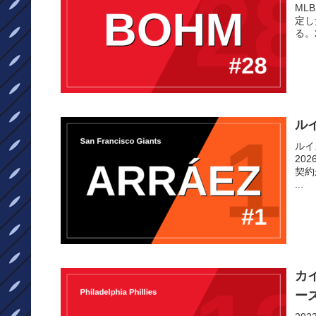
ML
定し
る。
ル
ルイ
20
契約
...
カ
ー