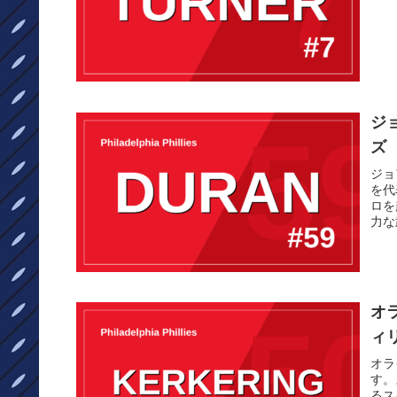
ジ
ズ
ジョ
を代
ロを
力な
オ
ィ
オラ
す。
るス