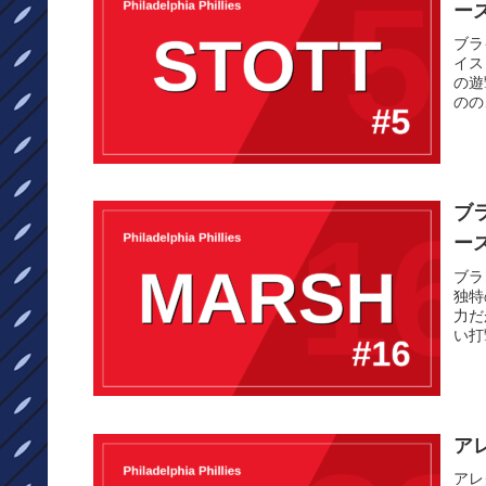
ー
ブラ
イス
の遊
のの
ブ
ー
ブラ
独特
力だ
い打
ア
アレ