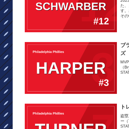
20
た、
す。
その
ブ
ズ
MV
（B
STA
ト
盗塁
ー（
STA