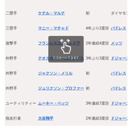
二塁手
ケテル・マルテ
初
ダイヤモン
三塁手
マニー・マチャド
4年ぶり2度目
パドレス
遊撃手
フランシスコ・リンドア
2年連続4度目
メッツ
スクロールできます
外野手
テオスカー・ヘルナンデス
3年ぶり3度目
ドジャース
外野手
ジャクソン・メリル
初
パドレス
外野手
ジュリクソン・プロファー
初
パドレス
ユーティリティー
ムーキー・ベッツ
3年連続7度目
ドジャース
指名打者
大谷翔平
2年連続3度目
ドジャース