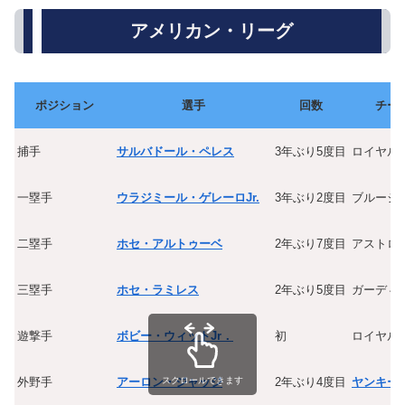
アメリカン・リーグ
ポジション
選手
回数
チー
捕手
サルバドール・ペレス
3年ぶり5度目
ロイヤル
一塁手
ウラジミール・ゲレーロJr.
3年ぶり2度目
ブルージ
二塁手
ホセ・アルトゥーベ
2年ぶり7度目
アストロ
三塁手
ホセ・ラミレス
2年ぶり5度目
ガーディ
遊撃手
ボビー・ウィットJr．
初
ロイヤル
スクロールできます
外野手
アーロン・ジャッジ
2年ぶり4度目
ヤンキー