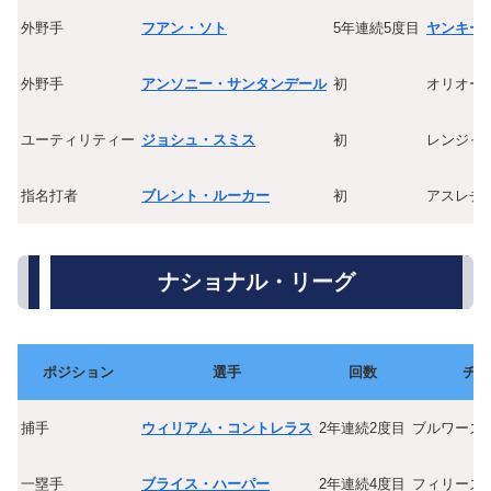
外野手
フアン・ソト
5年連続5度目
ヤンキー
外野手
アンソニー・サンタンデール
初
オリオー
ユーティリティー
ジョシュ・スミス
初
レンジャ
指名打者
ブレント・ルーカー
初
アスレチ
ナショナル・リーグ
ポジション
選手
回数
チー
捕手
ウィリアム・コントレラス
2年連続2度目
ブルワーズ
一塁手
ブライス・ハーパー
2年連続4度目
フィリーズ