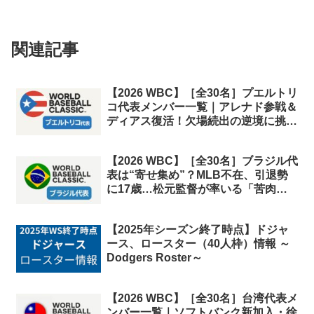
関連記事
【2026 WBC】［全30名］プエルトリ
コ代表メンバー一覧｜アレナド参戦＆
ディアス復活！欠場続出の逆境に挑む
「精鋭」リスト
【2026 WBC】［全30名］ブラジル代
表は“寄せ集め”？MLB不在、引退勢
に17歳…松元監督が率いる「苦肉の
ロースター」の全貌
【2025年シーズン終了時点】ドジャ
ース、ロースター（40人枠）情報 ～
Dodgers Roster～
【2026 WBC】［全30名］台湾代表メ
ンバー一覧｜ソフトバンク新加入・徐