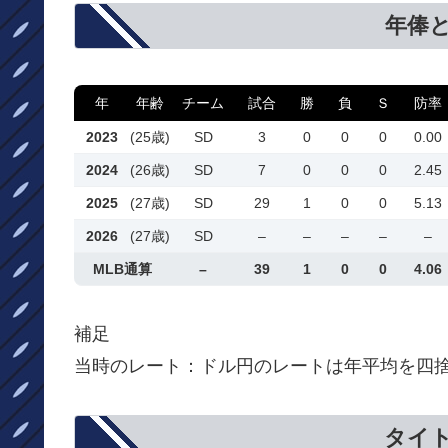
年俸
年
年齢
チーム
試合
勝
負
Ｓ
防率
2023
(25歳)
SD
3
0
0
0
0.00
2024
(26歳)
SD
7
0
0
0
2.45
2025
(27歳)
SD
29
1
0
0
5.13
2026
(27歳)
SD
–
–
–
–
–
MLB通算
–
39
1
0
0
4.06
補足
当時のレート：ドル円のレートは年平均を四
タイ