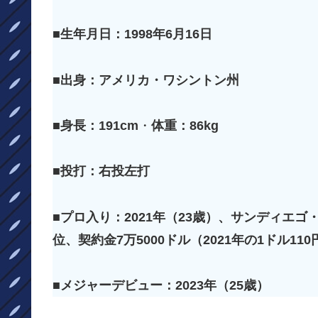
■生年月日：1998年6月16日
■出身：アメリカ・ワシントン州
■身長：191cm
・
体重：86kg
■投打：右投
左
打
■プロ入り：2021年（23歳）、サンディエゴ
位、契約金7万5000ドル（2021年の1ドル11
■メジャーデビュー：2023年（25歳）