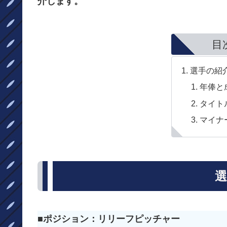
介します。
目
選手の紹
年俸と
タイト
マイナ
選
■ポジション：リリーフピッチャー