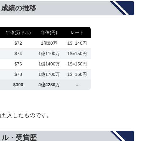
と成績の推移
年俸(万ドル)
年俸(円)
レート
$72
1億80万
1$=140円
$74
1億1100万
1$=150円
$76
1億1400万
1$=150円
$78
1億1700万
1$=150円
$300
4億4280万
–
捨五入したものです。
トル・受賞歴