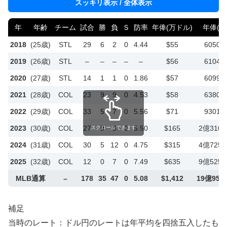
スッキリ表示 / 全体表示
年
年齢
チーム
試合
勝
負
Ｓ
防率
年俸(万ドル)
年俸(円
2018
(25歳)
STL
29
6
2
0
4.44
$55
6050
2019
(26歳)
STL
–
–
–
–
–
$56
6104
2020
(27歳)
STL
14
1
1
0
1.86
$57
6099
2021
(28歳)
COL
23
9
9
0
4.53
$58
6380
2022
(29歳)
COL
33
5
7
0
5.56
$71
9301
2023
(30歳)
COL
27
9
9
0
5.50
$165
2億310
スクロールできます
2024
(31歳)
COL
30
5
12
0
4.75
$315
4億725
2025
(32歳)
COL
12
0
7
0
7.49
$635
9億525
MLB通算
–
178
35
47
0
5.08
$1,412
19億953
補足
当時のレート：ドル円のレートは年平均を四捨五入したも