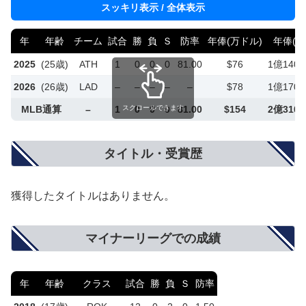
スッキリ表示 / 全体表示
年
年齢
チーム
試合
勝
負
Ｓ
防率
年俸(万ドル)
年俸(円
2025
(25歳)
ATH
1
0
0
0
81.00
$76
1億140
2026
(26歳)
LAD
–
–
–
–
–
$78
1億170
MLB通算
–
1
0
0
0
81.00
$154
2億310
スクロールできます
タイトル・受賞歴
獲得したタイトルはありません。
マイナーリーグでの成績
年
年齢
クラス
試合
勝
負
Ｓ
防率