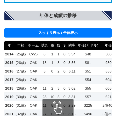
年俸と成績の推移
スッキリ表示 / 全体表示
年
年齢
チーム
試合
勝
負
Ｓ
防率
年俸(万ドル)
年俸(円
2014
(25歳)
CWS
6
1
1
0
3.94
$48
5088
2015
(26歳)
OAK
18
1
8
0
3.56
$81
9801
2016
(27歳)
OAK
5
0
2
0
6.11
$51
5559
2017
(28歳)
OAK
–
–
–
–
–
$54
6048
2018
(29歳)
OAK
11
2
3
0
3.02
$55
6050
2019
(30歳)
OAK
28
10
5
0
3.81
$57
6213
2020
(31歳)
OAK
11
5
2
0
2.29
$225
2億407
2021
(32歳)
OAK
27
12
4
0
3.15
$490
5億390