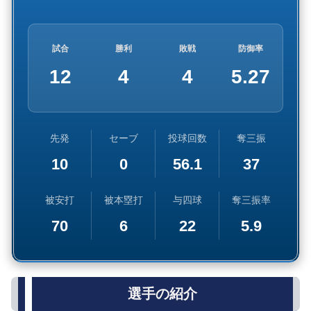
試合
勝利
敗戦
防御率
12
4
4
5.27
先発
セーブ
投球回数
奪三振
10
0
56.1
37
被安打
被本塁打
与四球
奪三振率
70
6
22
5.9
選手の紹介