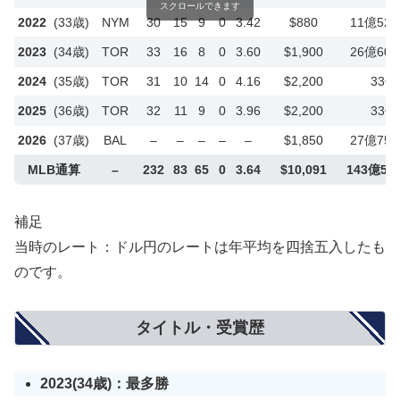
スクロールできます
2022
(33歳)
NYM
30
15
9
0
3.42
$880
11億52
2023
(34歳)
TOR
33
16
8
0
3.60
$1,900
26億60
2024
(35歳)
TOR
31
10
14
0
4.16
$2,200
33億
2025
(36歳)
TOR
32
11
9
0
3.96
$2,200
33億
2026
(37歳)
BAL
–
–
–
–
–
$1,850
27億75
MLB通算
–
232
83
65
0
3.64
$10,091
143億55
補足
当時のレート：ドル円のレートは年平均を四捨五入したも
のです。
タイトル・受賞歴
2023(34歳)：最多勝