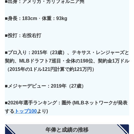
■出身：アメリカ・カリフォルニア州
■身長：183cm
・
体重：93kg
■投打：右投
右
打
■プロ入り：2015年（23歳）、テキサス・レンジャーズと
契約、MLBドラフト7巡目・全体の198位、契約金1万ドル
（2015年の1ドル121円計算で約121万円）
■メジャーデビュー：2019年（27歳）
■2026年選手ランキング：圏外
(MLBネットワークが発表
する
トップ100
より)
年俸と成績の推移