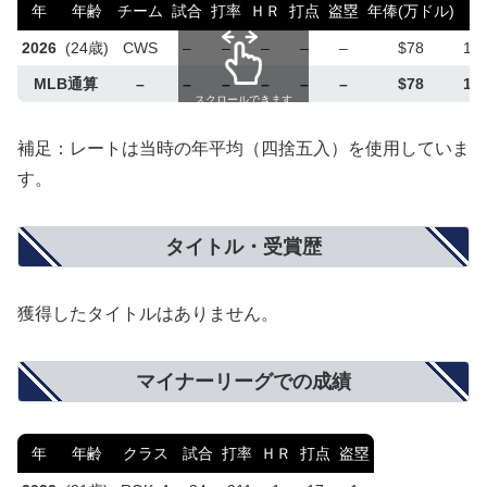
年
年齢
チーム
試合
打率
ＨＲ
打点
盗塁
年俸(万ドル)
年
2026
(24歳)
CWS
–
–
–
–
–
$78
1億
MLB通算
–
–
–
–
–
–
$78
1億
スクロールできます
補足：レートは当時の年平均（四捨五入）を使用していま
す。
タイトル・受賞歴
獲得したタイトルはありません。
マイナーリーグでの成績
年
年齢
クラス
試合
打率
ＨＲ
打点
盗塁