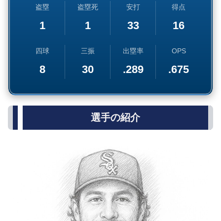
盗塁
盗塁死
安打
得点
1
1
33
16
四球
三振
出塁率
OPS
8
30
.289
.675
選手の紹介