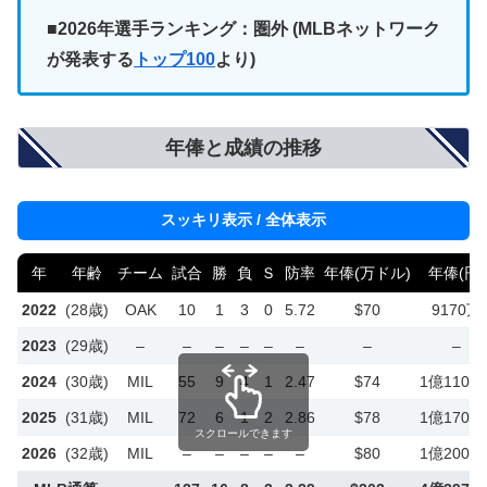
■2026年選手ランキング：圏外
(MLBネットワーク
が発表する
トップ100
より)
年俸と成績の推移
スッキリ表示 / 全体表示
年
年齢
チーム
試合
勝
負
Ｓ
防率
年俸(万ドル)
年俸(円)
2022
(28歳)
OAK
10
1
3
0
5.72
$70
9170万
2023
(29歳)
–
–
–
–
–
–
–
–
2024
(30歳)
MIL
55
9
4
1
2.47
$74
1億1100
2025
(31歳)
MIL
72
6
1
2
2.86
$78
1億1700
スクロールできます
2026
(32歳)
MIL
–
–
–
–
–
$80
1億2000