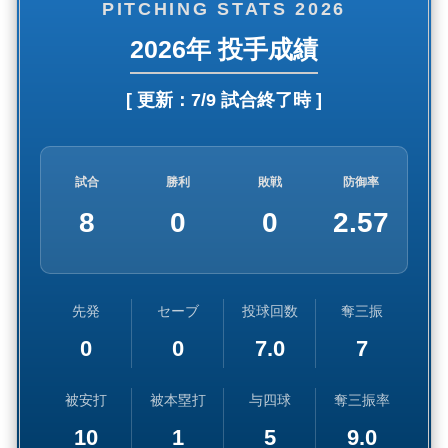
PITCHING STATS 2026
2026年 投手成績
[ 更新：
7/9 試合終了時
]
試合
勝利
敗戦
防御率
8
0
0
2.57
先発
セーブ
投球回数
奪三振
0
0
7.0
7
被安打
被本塁打
与四球
奪三振率
10
1
5
9.0