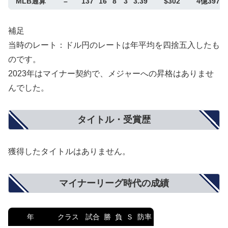
MLB通算
–
137
16
8
3
3.39
$302
4億3970
補足
当時のレート：ドル円のレートは年平均を四捨五入したも
のです。
2023年はマイナー契約で、メジャーへの昇格はありませ
んでした。
タイトル・受賞歴
獲得したタイトルはありません。
マイナーリーグ時代の成績
年
クラス
試合
勝
負
Ｓ
防率