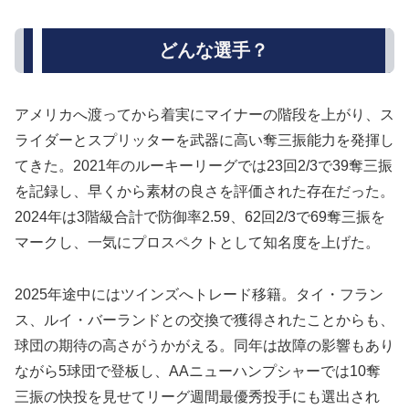
どんな選手？
アメリカへ渡ってから着実にマイナーの階段を上がり、ス
ライダーとスプリッターを武器に高い奪三振能力を発揮し
てきた。2021年のルーキーリーグでは23回2/3で39奪三振
を記録し、早くから素材の良さを評価された存在だった。
2024年は3階級合計で防御率2.59、62回2/3で69奪三振を
マークし、一気にプロスペクトとして知名度を上げた。
2025年途中にはツインズへトレード移籍。タイ・フラン
ス、ルイ・バーランドとの交換で獲得されたことからも、
球団の期待の高さがうかがえる。同年は故障の影響もあり
ながら5球団で登板し、AAニューハンプシャーでは10奪
三振の快投を見せてリーグ週間最優秀投手にも選出され