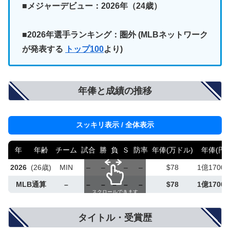
■メジャーデビュー：2026年（24歳）
■2026年選手ランキング：圏外 (MLBネットワーク
が発表する
トップ100
より)
年俸と成績の推移
スッキリ表示 / 全体表示
年
年齢
チーム
試合
勝
負
Ｓ
防率
年俸(万ドル)
年俸(円)
2026
(26歳)
MIN
–
–
–
–
–
$78
1億1700
MLB通算
–
–
–
–
–
–
$78
1億1700
スクロールできます
タイトル・受賞歴