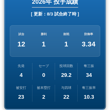
2026年 投手成績
[ 更新：
8/3 試合終了時
]
試合
勝利
敗戦
防御率
12
1
1
3.34
先発
セーブ
投球回数
奪三振
4
0
29.2
34
被安打
被本塁打
与四球
奪三振率
23
2
22
10.3