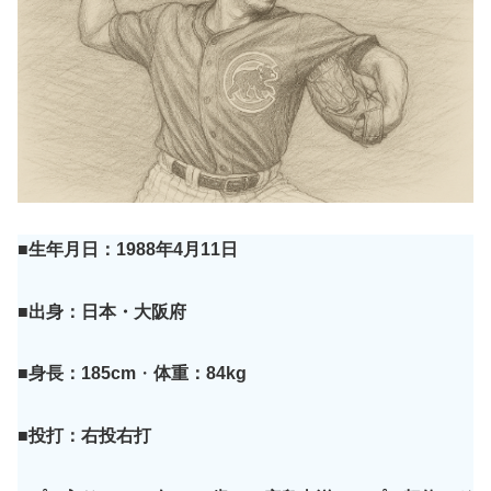
■生年月日：1988年4月11日
■出身：日本・大阪府
■身長：185cm
・
体重：84kg
■投打：右投
右
打