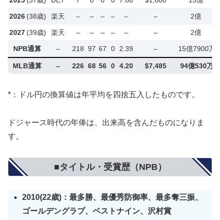
2025
(37歳)
DET
7
0
0
0
7.88
$1,000
15億
2026
(38歳)
楽天
–
–
–
–
–
–
2億
2027
(39歳)
楽天
–
–
–
–
–
–
2億
NPB通算
–
218
97
67
0
2.39
–
15億7900万
MLB通算
–
226
68
56
0
4.20
$7,485
94億530万
*：ドル円の換算値は年平均を四捨五入したものです。
ドジャース時代の年俸は、出来高を含んだものになりま
す。
■タイトル・受賞歴（NPB）
2010(22歳)：最多勝、最優秀防御率、最多奪三振、
ゴールデングラブ、ベストナイン、沢村賞