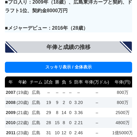
■プロ入り：2009年（18歳）、広島東洋カープと契約、ド
ラフト1位、契約金8000万円
■メジャーデビュー：2016年（28歳）
年俸と成績の推移
スッキリ表示 / 全体表示
年
年齢
チーム
試合
勝
負
Ｓ
防率
年俸(万ドル)
年俸(円)
2007
(19歳)
広島
–
–
–
–
–
–
800万
2008
(20歳)
広島
19
9
2
0
3.20
–
800万
2009
(21歳)
広島
29
8
14
0
3.36
–
2500万
2010
(22歳)
広島
28
15
8
0
2.21
–
4800万
2011
(23歳)
広島
31
10
12
0
2.46
–
1億5000万