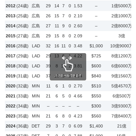
2012
(24歳)
広島
29
14
7
0
1.53
–
1億5000万
2013
(25歳)
広島
26
15
7
0
2.10
–
2億1000万
2014
(26歳)
広島
27
11
9
0
2.60
–
2億8000万
2015
(27歳)
広島
29
15
8
0
2.09
–
3億
2016
(28歳)
LAD
32
16
11
0
3.48
$1,000
10億9000万
2017
(29歳)
LAD
29
13
6
1
4.22
$725
8億1200万
2018
(30歳)
LAD
39
8
10
2
3.81
$600
6億6000万
2019
(31歳)
LAD
37
10
8
3
4.04
$840
9億1560万
スクロールできます
2020
(32歳)
MIN
11
6
1
0
2.70
$510
5億4570万
2021
(33歳)
MIN
21
6
5
0
4.66
$550
6億500万
2022
(34歳)
MIN
–
–
–
–
–
$300
3億9300万
2023
(35歳)
MIN
21
6
8
0
4.23
$560
7億8400万
2024
(36歳)
DET
29
3
7
0
6.09
$1,400
21億