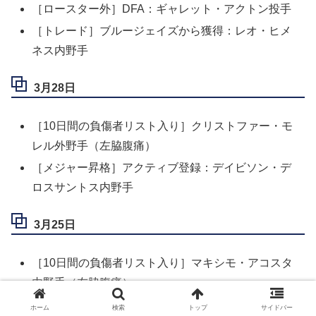
［ロースター外］DFA：ギャレット・アクトン投手
［トレード］ブルージェイズから獲得：レオ・ヒメ
ネス内野手
3月28日
［10日間の負傷者リスト入り］クリストファー・モ
レル外野手（左脇腹痛）
［メジャー昇格］アクティブ登録：デイビソン・デ
ロスサントス内野手
3月25日
［10日間の負傷者リスト入り］マキシモ・アコスタ
内野手（左脇腹痛）
［10日間の負傷者リスト入り］エステウリー・ルイ
ホーム
検索
トップ
サイドバー