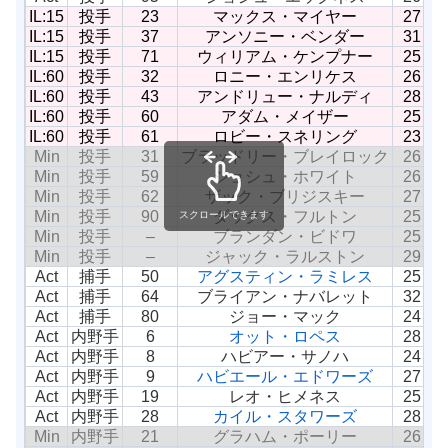
IL:15
投手
23
マックス・マイヤー
27
IL:15
投手
37
アンソニー・ベンダー
31
IL:15
投手
71
ウィリアム・ケンプナー
25
IL:60
投手
32
ロニー・エンリケス
26
IL:60
投手
43
アンドリュー・ナルディ
28
IL:60
投手
60
アダム・メイザー
25
IL:60
投手
61
ロビー・スネリング
23
Min
投手
31
ブラッドリー・ブレイロック
26
Min
投手
59
ジョシュ・ホワイト
26
Min
投手
62
ザック・ブリジスキー
27
Min
投手
90
ダックス・フルトン
25
スクロールできます
Min
投手
–
ブランダン・ビドワ
25
Min
投手
–
ジャック・ラルストン
29
Act
捕手
50
アグスティン・ラミレス
25
Act
捕手
64
ブライアン・ナバレット
32
Act
捕手
80
ジョー・マック
24
Act
内野手
6
オット・ロペス
28
Act
内野手
8
ハビアー・サノハ
24
Act
内野手
9
ハビエール・エドワーズ
27
Act
内野手
19
レオ・ヒメネス
25
Act
内野手
28
カイル・スタワーズ
28
Min
内野手
21
グラハム・ポーリー
26