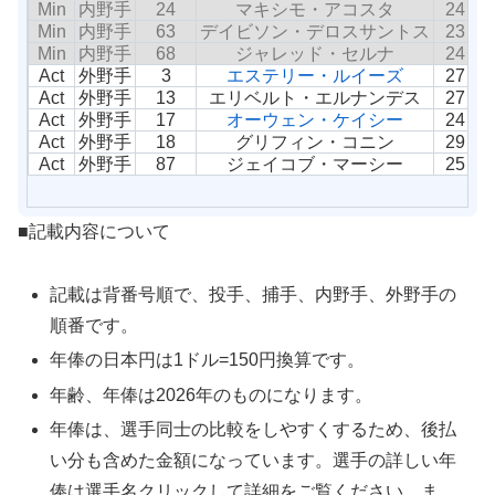
Min
内野手
24
マキシモ・アコスタ
24
Min
内野手
63
デイビソン・デロスサントス
23
Min
内野手
68
ジャレッド・セルナ
24
Act
外野手
3
エステリー・ルイーズ
27
Act
外野手
13
エリベルト・エルナンデス
27
Act
外野手
17
オーウェン・ケイシー
24
Act
外野手
18
グリフィン・コニン
29
Act
外野手
87
ジェイコブ・マーシー
25
■記載内容について
記載は背番号順で、投手、捕手、内野手、外野手の
順番です。
年俸の日本円は1ドル=150円換算です。
年齢、年俸は2026年のものになります。
年俸は、選手同士の比較をしやすくするため、後払
い分も含めた金額になっています。選手の詳しい年
俸は選手名クリックして詳細をご覧ください。ま