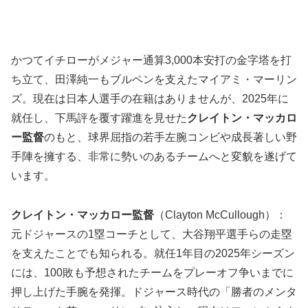
かつてイチローがメジャー通算3,000本安打の金字塔を打
ち立て、田澤純一もブルペンを支えたマイアミ・マーリン
ズ。現在は日本人選手の在籍はありませんが、2025年に
就任し、下馬評を覆す躍進を見せた
クレイトン・マッカロ
ー監督
のもと、球界屈指の若手左腕コンビや成長著しい野
手陣を擁する、非常に勢いのあるチームへと変貌を遂げて
います。
クレイトン・マッカロー監督
（Clayton McCullough）：
元ドジャースの1塁コーチとして、大谷翔平選手らの走塁
を支えたことでも知られる。就任1年目の2025年シーズン
には、100敗も予想されたチームをプレーオフ争いまでに
押し上げた手腕を発揮。ドジャース時代の「勝者のメンタ