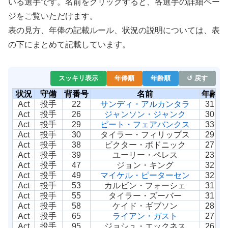
いる選手です。名前をクリックすると、各選手の詳細ペー
ジをご覧いただけます。
表の見方、年俸の記載ルール、状況の説明については、表
の下にまとめて記載しています。
スッキリ表示
年俸順
年齢順
↺ 戻す
状況
守備
背番号
名前
年齢
年
Act
投手
22
サンディ・アルカンタラ
31
Act
投手
26
ジャンソン・ジャンク
30
Act
投手
29
ピート・フェアバンクス
33
Act
投手
30
タイラー・フィリップス
29
Act
投手
38
ビクター・ボドニック
27
Act
投手
39
ユーリー・ペレス
23
Act
投手
47
ジョン・キング
32
Act
投手
49
マイケル・ピーターセン
32
Act
投手
53
カルビン・フォーシェ
31
Act
投手
55
タイラー・ズーバー
31
Act
投手
58
ケイド・ギブソン
28
Act
投手
65
ライアン・ガスト
27
Act
投手
95
ジョシュ・エックネス
26