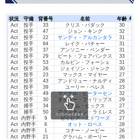
状況
守備
背番号
名前
年齢
年俸
Act
投手
33
クリス・パダック
30
Act
投手
47
ジョン・キング
32
Act
投手
22
サンディ・アルカンタラ
31
$
Act
投手
84
レイク・バチャー
31
Act
投手
37
アンソニー・ベンダー
31
Act
投手
29
ピート・フェアバンクス
33
$
Act
投手
53
カルビン・フォーシェ
31
Act
投手
26
ジェイソン・ジャンク
30
Act
投手
23
マックス・マイヤー
27
Act
投手
43
アンドリュー・ナルディ
28
Act
投手
39
ユーリー・ペレス
23
Act
投手
49
マイケル・ピーターセン
32
Act
投手
30
タイラー・フィリップス
29
Act
捕手
34
リアム・ヒックス
27
Act
捕手
50
アグスティン・ラミレス
25
スクロールできます
Act
内野手
9
ゼイビア・エドワーズ
27
Act
内野手
6
オット・ロペス
28
Act
内野手
1
コナー・ノービー
26
Act
内野手
21
グラハム・ポーリー
26