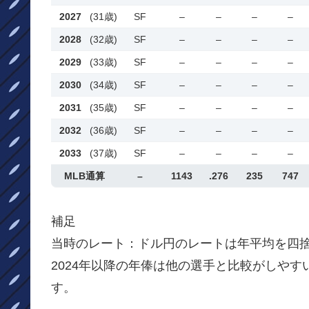
2027
(31歳)
SF
–
–
–
–
2028
(32歳)
SF
–
–
–
–
2029
(33歳)
SF
–
–
–
–
2030
(34歳)
SF
–
–
–
–
2031
(35歳)
SF
–
–
–
–
2032
(36歳)
SF
–
–
–
–
2033
(37歳)
SF
–
–
–
–
MLB通算
–
1143
.276
235
747
補足
当時のレート：ドル円のレートは年平均を四
2024年以降の年俸は他の選手と比較がしや
す。