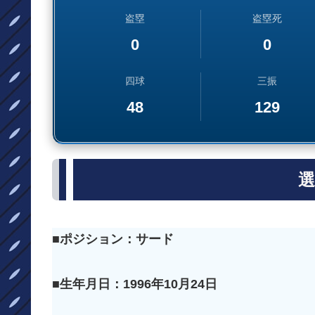
盗塁
盗塁死
0
0
四球
三振
48
129
選
■ポジション：サード
■生年月日：1996年10月24日