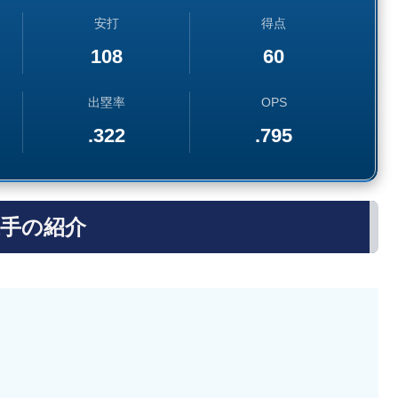
安打
得点
108
60
出塁率
OPS
.322
.795
手の紹介