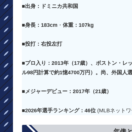
■出身：ドミニカ共和国
■身長：183cm
・
体重：107kg
■投打：右投
左
打
■プロ入り：2013年（17歳）、ボストン・レ
ル98円計算で約1憶4700万円）。尚、外国
■メジャーデビュー：2017年（21歳）
■2026年選手ランキング：46位
(MLBネット
年俸