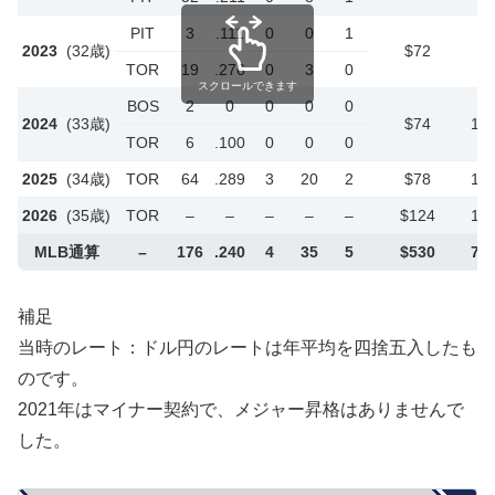
PIT
3
.111
0
0
1
2023
(32歳)
$72
1
TOR
19
.276
0
3
0
スクロールできます
BOS
2
0
0
0
0
2024
(33歳)
$74
1億
TOR
6
.100
0
0
0
2025
(34歳)
TOR
64
.289
3
20
2
$78
1億
2026
(35歳)
TOR
–
–
–
–
–
$124
1億
MLB通算
–
176
.240
4
35
5
$530
7億
補足
当時のレート：ドル円のレートは年平均を四捨五入したも
のです。
2021年はマイナー契約で、メジャー昇格はありませんで
した。