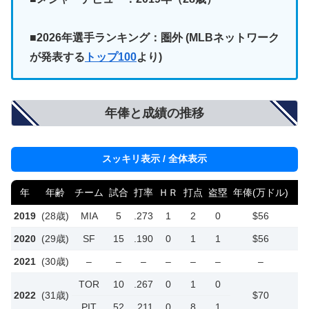
■2026年選手ランキング：圏外
(MLBネットワーク
が発表する
トップ100
より)
年俸と成績の推移
スッキリ表示 / 全体表示
年
年齢
チーム
試合
打率
ＨＲ
打点
盗塁
年俸(万ドル)
年
2019
(28歳)
MIA
5
.273
1
2
0
$56
6
2020
(29歳)
SF
15
.190
0
1
1
$56
5
2021
(30歳)
–
–
–
–
–
–
–
TOR
10
.267
0
1
0
2022
(31歳)
$70
9
PIT
52
.211
0
8
1