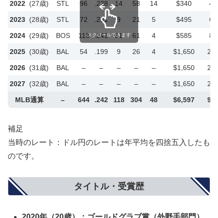
2022
(27歳)
STL
96
.228
14
58
14
$340
4
2023
(28歳)
STL
72
.231
9
21
5
$495
6
2024
(29歳)
BOS
113
.241
31
61
4
$585
8
スクロールできます
2025
(30歳)
BAL
54
.199
9
26
4
$1,650
24
2026
(31歳)
BAL
–
–
–
–
–
$1,650
24
2027
(32歳)
BAL
–
–
–
–
–
$1,650
24
MLB通算
–
644
.242
118
304
48
$6,597
96
補足
当時のレート：ドル円のレートは年平均を四捨五入したも
のです。
タイトル・受賞歴
2020年（20歳）：
ゴールドグラブ
賞（外野手部門）