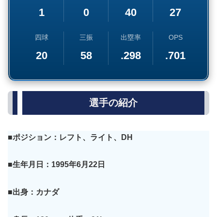
1
0
40
27
四球
三振
出塁率
OPS
20
58
.298
.701
選手の紹介
■ポジション：レフト、ライト、DH
■生年月日：1995年6月22日
■出身：カナダ