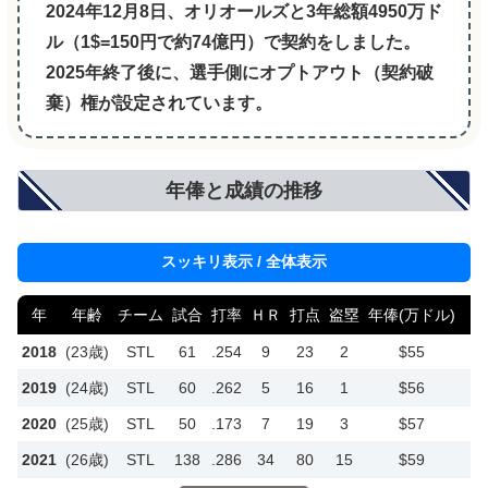
2024年12月8日、オリオールズと3年総額4950万ド
ル（1$=150
円
で約74億円）で契約をしました。
2025年終了後に、選手側にオプトアウト（契約破
棄）権が設定されています。
年俸と成績の推移
スッキリ表示 / 全体表示
年
年齢
チーム
試合
打率
ＨＲ
打点
盗塁
年俸(万ドル)
2018
(23歳)
STL
61
.254
9
23
2
$55
2019
(24歳)
STL
60
.262
5
16
1
$56
2020
(25歳)
STL
50
.173
7
19
3
$57
2021
(26歳)
STL
138
.286
34
80
15
$59