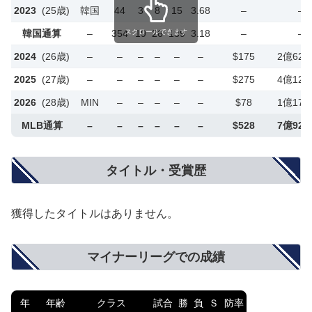
2023
(25歳)
韓国
44
3
8
15
3.68
–
–
韓国通算
–
354
19
26
139
3.18
–
–
スクロールできます
2024
(26歳)
–
–
–
–
–
–
$175
2億625
2025
(27歳)
–
–
–
–
–
–
$275
4億125
2026
(28歳)
MIN
–
–
–
–
–
$78
1億170
MLB通算
–
–
–
–
–
–
$528
7億920
タイトル・受賞歴
獲得したタイトルはありません。
マイナーリーグでの成績
年
年齢
クラス
試合
勝
負
Ｓ
防率