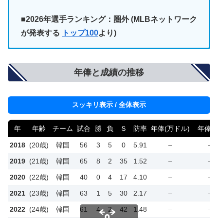
■2026年選手ランキング：圏外 (MLBネットワーク
が発表する
トップ100
より)
年俸と成績の推移
スッキリ表示 / 全体表示
年
年齢
チーム
試合
勝
負
Ｓ
防率
年俸(万ドル)
年俸(円
2018
(20歳)
韓国
56
3
5
0
5.91
–
–
2019
(21歳)
韓国
65
8
2
35
1.52
–
–
2020
(22歳)
韓国
40
0
4
17
4.10
–
–
2021
(23歳)
韓国
63
1
5
30
2.17
–
–
2022
(24歳)
韓国
61
4
2
42
1.48
–
–