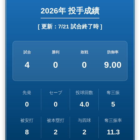
2026年 投手成績
[ 更新：
7/21 試合終了時
]
試合
勝利
敗戦
防御率
4
0
0
9.00
先発
セーブ
投球回数
奪三振
0
0
4.0
5
被安打
被本塁打
与四球
奪三振率
8
2
2
11.3