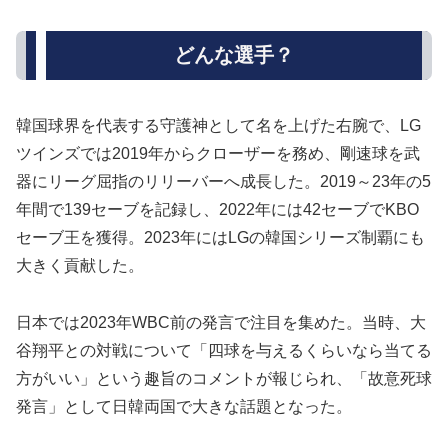
どんな選手？
韓国球界を代表する守護神として名を上げた右腕で、LG
ツインズでは2019年からクローザーを務め、剛速球を武
器にリーグ屈指のリリーバーへ成長した。2019～23年の5
年間で139セーブを記録し、2022年には42セーブでKBO
セーブ王を獲得。2023年にはLGの韓国シリーズ制覇にも
大きく貢献した。
日本では2023年WBC前の発言で注目を集めた。当時、大
谷翔平との対戦について「四球を与えるくらいなら当てる
方がいい」という趣旨のコメントが報じられ、「故意死球
発言」として日韓両国で大きな話題となった。