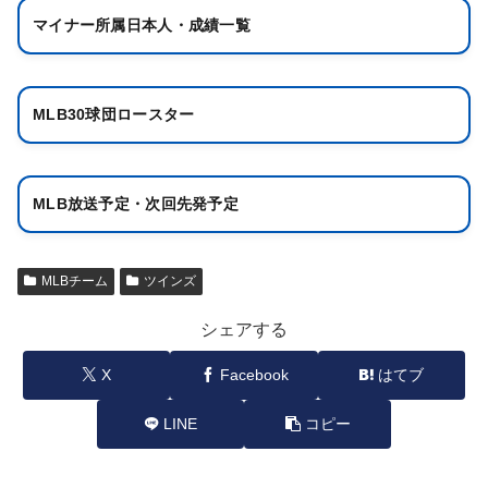
マイナー所属日本人・成績一覧
MLB30球団ロースター
MLB放送予定・次回先発予定
MLBチーム
ツインズ
シェアする
X
Facebook
はてブ
LINE
コピー