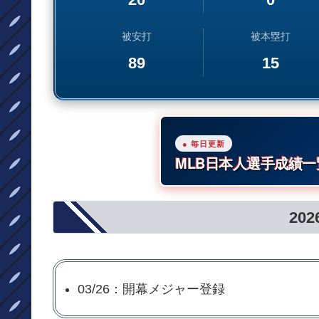
被安打
被本塁打
89
15
● 毎日更新
MLB日本人選手成績一
20
03/26：開幕メジャー登録