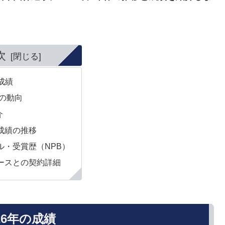
次
の成績
年の動向
介
成績の推移
ル・受賞歴（NPB）
ースとの契約詳細
26年の成績