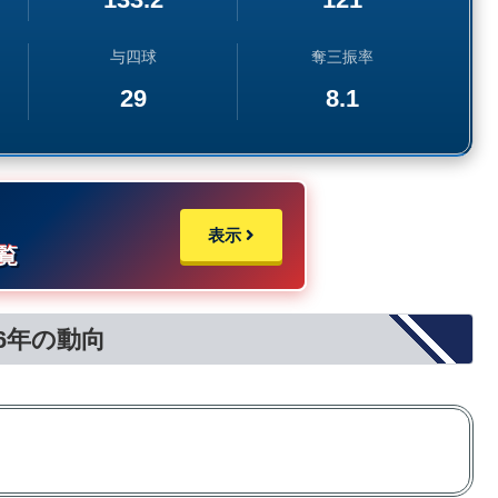
与四球
奪三振率
29
8.1
表示
覧
26年の動向