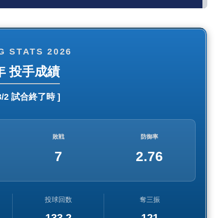
G STATS 2026
6年 投手成績
8/2 試合終了時
]
敗戦
防御率
7
2.76
投球回数
奪三振
133.2
121