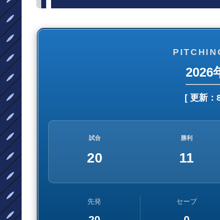
PITCHIN
202
[ 更新：
試合
勝利
20
11
先発
セーブ
20
0