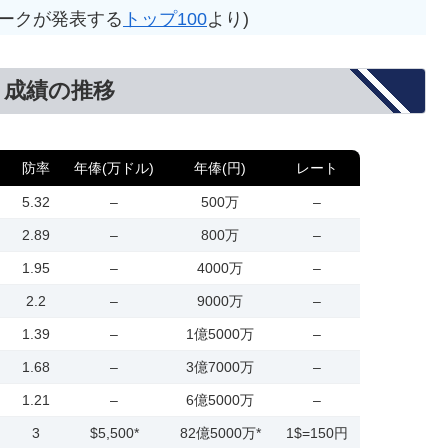
ワークが発表する
トップ100
より)
と成績の推移
防率
年俸(万ドル)
年俸(円)
レート
5.32
–
500万
–
2.89
–
800万
–
1.95
–
4000万
–
2.2
–
9000万
–
1.39
–
1億5000万
–
1.68
–
3億7000万
–
1.21
–
6億5000万
–
3
$5,500*
82億5000万*
1$=150円