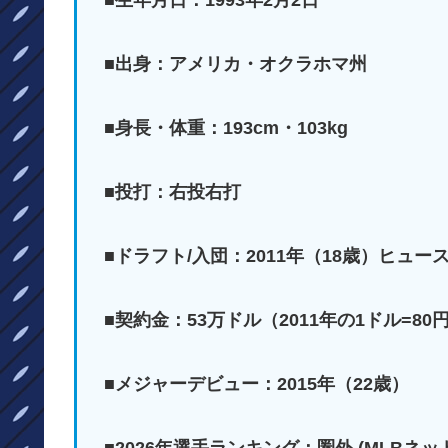
■生年月日：1993年2月2日
■出身：アメリカ・オクラホマ州
■身長・体重：193cm・103kg
■投打：右投右打
■ドラフト/入団：2011年（18歳）ヒュ
■契約金：53万ドル（2011年の1ドル=80
■メジャーデビュー：2015年（22歳）