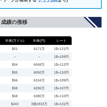
ネットワークが発表する
トップ100
より)
と成績の推移
年俸(万ドル)
年俸(円)
レート
$51
6171万
1$=121円
–
–
1$=109円
$54
6048万
1$=112円
$55
6050万
1$=110円
$56
6104万
1$=109円
$58
6206万
1$=107円
$58
6380万
1$=110円
$243
3億1833万
1$=131円