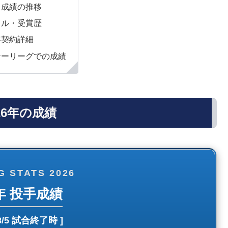
と成績の推移
トル・受賞歴
年契約詳細
ナーリーグでの成績
26年の成績
G STATS 2026
6年 投手成績
8/5 試合終了時
]