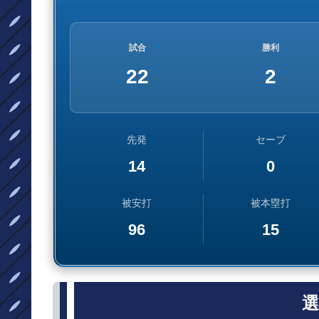
試合
勝利
22
2
先発
セーブ
14
0
被安打
被本塁打
96
15
選