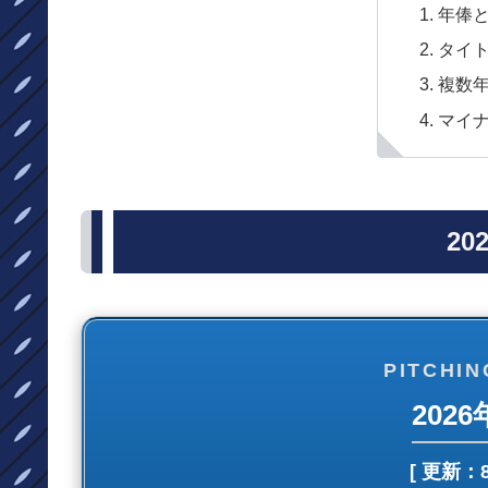
年俸
タイ
複数
マイ
20
PITCHIN
202
[ 更新：