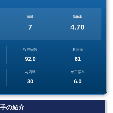
敗戦
防御率
7
4.70
投球回数
奪三振
92.0
61
与四球
奪三振率
30
6.0
手の紹介