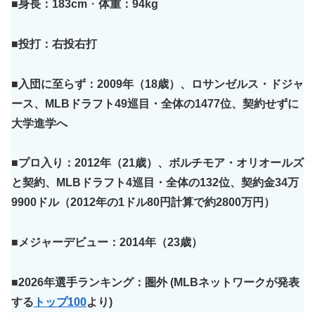
■身長：183cm
・
体重：94kg
■投打：右投
右
打
■入団に至らず：2009年（18歳）、ロサンゼルス・ドジャ
ース、MLBドラフト49巡目・全体の1477位、契約せずに
大学進学へ
■プロ入り：2012年（21歳）、ボルチモア・オリオールズ
と契約、MLBドラフト4巡目・全体の132位、契約金34万
9900ドル（2012年の1ドル80円計算で約2800万円）
■メジャーデビュー：2014年（23歳）
■2026年選手ランキング：圏外
(MLBネットワークが発表
する
トップ100
より)