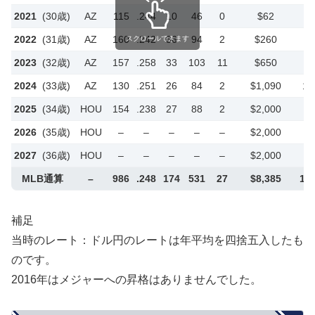
2021
(30歳)
AZ
115
.244
10
46
0
$62
2022
(31歳)
AZ
160
.242
36
94
2
$260
3
スクロールできます
2023
(32歳)
AZ
157
.258
33
103
11
$650
9
2024
(33歳)
AZ
130
.251
26
84
2
$1,090
1
2025
(34歳)
HOU
154
.238
27
88
2
$2,000
2026
(35歳)
HOU
–
–
–
–
–
$2,000
2027
(36歳)
HOU
–
–
–
–
–
$2,000
MLB通算
–
986
.248
174
531
27
$8,385
12
補足
当時のレート：ドル円のレートは年平均を四捨五入したも
のです。
2016年はメジャーへの昇格はありませんでした。