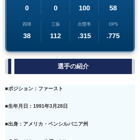
0
0
100
58
四球
三振
出塁率
OPS
38
112
.315
.775
選手の紹介
■ポジション：ファースト
■生年月日：1991年3月28日
■出身：アメリカ・ペンシルバニア州