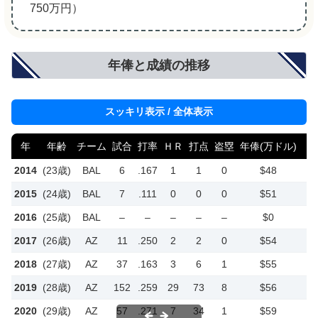
750万円）
年俸と成績の推移
スッキリ表示 / 全体表示
年
年齢
チーム
試合
打率
ＨＲ
打点
盗塁
年俸(万ドル)
2014
(23歳)
BAL
6
.167
1
1
0
$48
2015
(24歳)
BAL
7
.111
0
0
0
$51
2016
(25歳)
BAL
–
–
–
–
–
$0
2017
(26歳)
AZ
11
.250
2
2
0
$54
2018
(27歳)
AZ
37
.163
3
6
1
$55
2019
(28歳)
AZ
152
.259
29
73
8
$56
2020
(29歳)
AZ
57
.271
7
34
1
$59