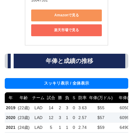
10047531
Amazonで見る
楽天市場で見る
年俸と成績の推移
スッキリ表示 / 全体表示
年
年齢
チーム
試合
勝
負
Ｓ
防率
年俸(万ドル)
年俸(円
2019
(22歳)
LAD
14
2
3
0
3.63
$55
6050
2020
(23歳)
LAD
12
3
1
0
2.57
$57
6099
2021
(24歳)
LAD
5
1
1
0
2.74
$59
6490