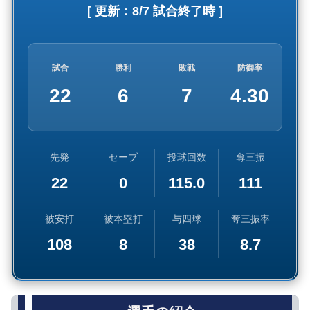
[ 更新：
8/7 試合終了時
]
試合
勝利
敗戦
防御率
22
6
7
4.30
先発
セーブ
投球回数
奪三振
22
0
115.0
111
被安打
被本塁打
与四球
奪三振率
108
8
38
8.7