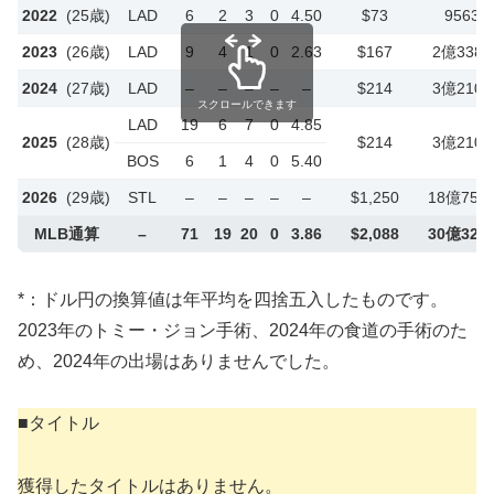
2022
(25歳)
LAD
6
2
3
0
4.50
$73
9563
2023
(26歳)
LAD
9
4
1
0
2.63
$167
2億338
2024
(27歳)
LAD
–
–
–
–
–
$214
3億210
スクロールできます
LAD
19
6
7
0
4.85
2025
(28歳)
$214
3億210
BOS
6
1
4
0
5.40
2026
(29歳)
STL
–
–
–
–
–
$1,250
18億750
MLB通算
–
71
19
20
0
3.86
$2,088
30億328
*：ドル円の換算値は年平均を四捨五入したものです。
2023年のトミー・ジョン手術、2024年の食道の手術のた
め、2024年の出場はありませんでした。
■タイトル
獲得したタイトルはありません。