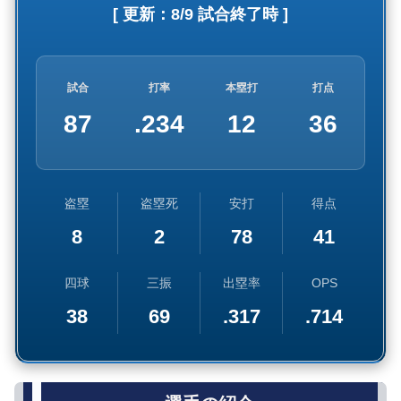
[ 更新：
8/9 試合終了時
]
試合
打率
本塁打
打点
87
.234
12
36
盗塁
盗塁死
安打
得点
8
2
78
41
四球
三振
出塁率
OPS
38
69
.317
.714