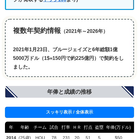
複数年契約情報
（2021年～2026年）
2021年1月23日、ブルージェイズと6年総額1億
5000万ドル（1$=150円で約225億円）で契約をし
ました。
年俸と成績の推移
スッキリ表示 / 全体表示
年
年齢
チーム
試合
打率
ＨＲ
打点
盗塁
年俸(万ドル)
2014
(25歳)
HOU
78
.231
20
51
5
$50