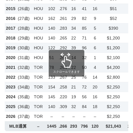
2015
(26歳)
HOU
102
.276
16
41
16
$51
2016
(27歳)
HOU
162
.261
29
82
9
$52
2017
(28歳)
HOU
140
.283
34
85
5
$390
4
2018
(29歳)
HOU
140
.265
22
71
6
$1,200
1
2019
(30歳)
HOU
122
.292
39
96
6
$1,200
1
2020
(31歳)
HOU
51
.265
14
32
1
$2,100
2
2021
(32歳)
TOR
78
.264
22
50
4
$4,200
4
スクロールできます
2022
(33歳)
TOR
133
.267
25
76
14
$2,800
3
2023
(34歳)
TOR
154
.258
21
72
20
$2,250
3
2024
(35歳)
TOR
145
.220
19
56
16
$2,250
3
2025
(36歳)
TOR
140
.309
32
84
18
$2,250
3
2026
(37歳)
TOR
–
–
–
–
–
$2,250
3
MLB通算
–
1445
.266
293
796
120
$21,043
2