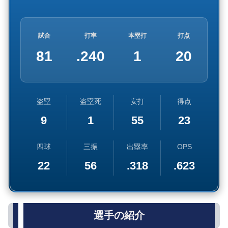
試合
打率
本塁打
打点
81
.240
1
20
盗塁
盗塁死
安打
得点
9
1
55
23
四球
三振
出塁率
OPS
22
56
.318
.623
選手の紹介