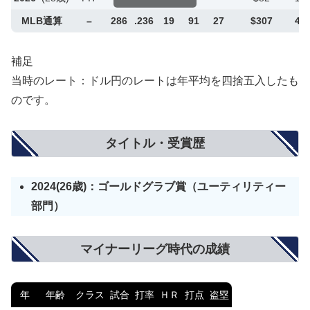
MLB通算
–
286
.236
19
91
27
$307
4億
補足
当時のレート：ドル円のレートは年平均を四捨五入したも
のです。
タイトル・受賞歴
2024(26歳)：ゴールドグラブ賞（ユーティリティー
部門）
マイナーリーグ時代の成績
年
年齢
クラス
試合
打率
ＨＲ
打点
盗塁