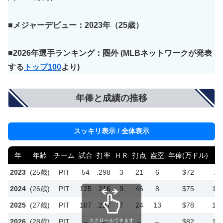
■メジャーデビュー：2023年（25歳）
■2026年選手ランキング：圏外
(MLBネットワークが発表
する
トップ100
より)
年俸と成績の推移
スッキリ表示 / 全体表示
年
年齢
チーム
試合
打率
ＨＲ
打点
盗塁
年俸(万ドル)
年
2023
(25歳)
PIT
54
.298
3
21
6
$72
1
2024
(26歳)
PIT
125
.216
9
46
8
$75
1億
2025
(27歳)
PIT
107
.227
7
24
13
$78
1億
2026
(28歳)
PIT
–
–
–
–
–
$82
1億
スクロールできます