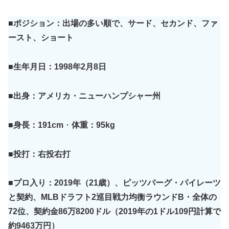
■ポジション：出場の多い順で、サード、セカンド、ファ
ースト、ショート
■生年月日：1998年2月8日
■出身：アメリカ・ニューハンプシャー州
■身長：191cm
・
体重：95kg
■投打：右投
右
打
■プロ入り：2019年（21歳）、ピッツバーグ・パイレーツ
と契約、MLBドラフト2巡目戦力均衡ラウンドB・全体の
72位、契約金86万8200ドル（2019年の1ドル109円計算で
約9463万円）