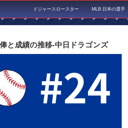
ドジャースロースター
MLB 日本の選手
俸と成績の推移-中日ドラゴンズ