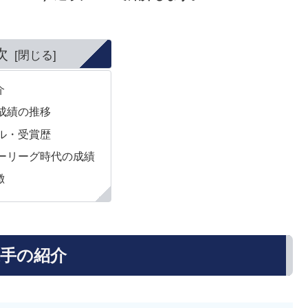
次
介
成績の推移
ル・受賞歴
ーリーグ時代の成績
徴
手の紹介