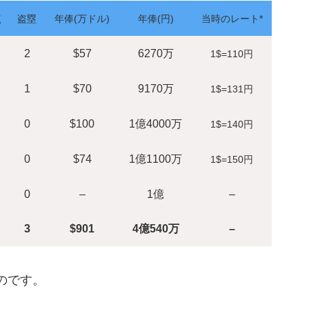
点
盗塁
年俸(万ドル)
年俸(円)
当時のレート*
2
$57
6270万
1$=110円
1
$70
9170万
1$=131円
0
$100
1億4000万
1$=140円
0
$74
1億1100万
1$=150円
0
–
1億
–
3
$901
4億540万
–
のです。