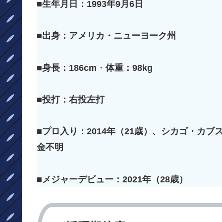
■生年月日：1993年9月6日
■出身：アメリカ・ニューヨーク州
■身長：186cm
・
体重：98kg
■投打：
右
投左打
■プロ入り：2014年（21歳）、シカゴ・カブ
金不明
■メジャーデビュー：2021年（28歳）