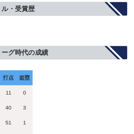
トル・受賞歴
リーグ時代の成績
打点
盗塁
11
0
40
3
51
1