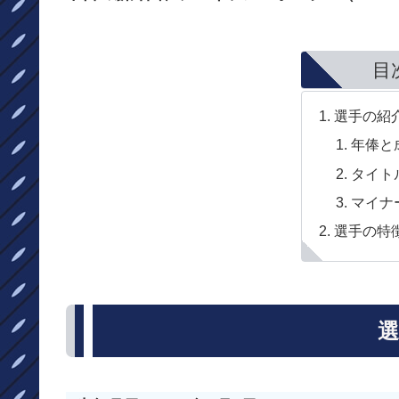
目
選手の紹
年俸と
タイト
マイナ
選手の特
選