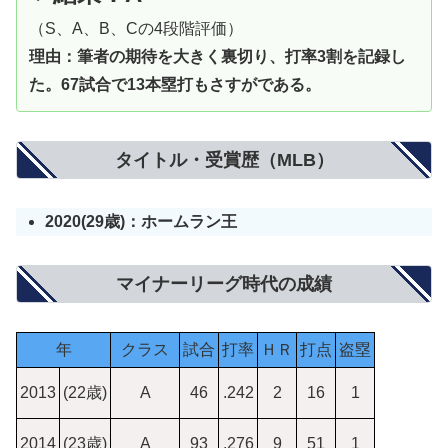
（S、A、B、Cの4段階評価）
理由：
筆者の期待を大きく裏切り、打率3割を記録し
た。67試合で13本塁打もさすがである。
タイトル・受賞歴（MLB）
2020(29歳)：ホームラン王
マイナーリーグ時代の成績
年
クラス
試合
打率
ＨＲ
打点
盗塁
2013
(22歳)
A
46
.242
2
16
1
2014
(23歳)
A
93
.276
9
51
1