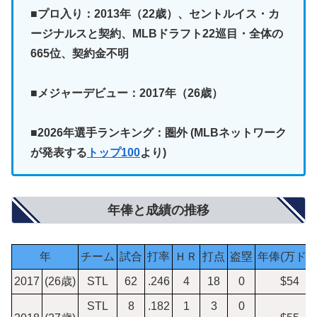
■プロ入り：2013年（22歳）、セントルイス・カ
ージナルスと契約、MLBドラフト22巡目・全体の
665位、契約金不明
■メジャーデビュー：2017年（26歳）
■2026年選手ランキング：圏外
(MLBネットワーク
が発表する
トップ100
より)
年俸と成績の推移
年
チーム
試合
打率
ＨＲ
打点
盗塁
年俸(万ドル
2017
(26歳)
STL
62
.246
4
18
0
$54
STL
8
.182
1
3
0