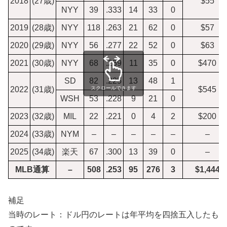
2018
(27歳)
$55
NYY
39
.333
14
33
0
2019
(28歳)
NYY
118
.263
21
62
0
$57
2020
(29歳)
NYY
56
.277
22
52
0
$63
2021
(30歳)
NYY
68
.239
11
35
0
$470
SD
82
.225
13
48
1
2022
(31歳)
スクロールできます
$545
WSH
53
.228
9
21
0
2023
(32歳)
MIL
22
.221
0
4
2
$200
2024
(33歳)
NYM
–
–
–
–
–
–
2025
(34歳)
楽天
67
.300
13
39
0
–
MLB通算
–
508
.253
95
276
3
$1,444
補足
当時のレート：ドル円のレートは年平均を四捨五入したも