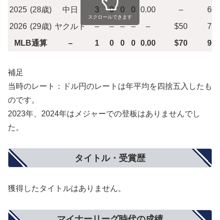
2025
(28歳)
中日
3
0
0
0
0.00
–
60
スクロールできます
2026
(29歳)
ヤクルト
–
–
–
–
–
$50
75
MLB通算
–
1
0
0
0
0.00
$70
91
補足
当時のレート：ドル円のレートは年平均を四捨五入したも
のです。
2023年、2024年はメジャーでの登板はありませんでし
た。
タイトル・受賞歴
獲得したタイトルはありません。
マイナーリーグ時代の成績