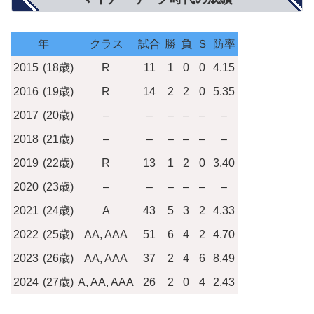
年
クラス
試合
勝
負
Ｓ
防率
2015
(18歳)
R
11
1
0
0
4.15
2016
(19歳)
R
14
2
2
0
5.35
2017
(20歳)
–
–
–
–
–
–
2018
(21歳)
–
–
–
–
–
–
2019
(22歳)
R
13
1
2
0
3.40
2020
(23歳)
–
–
–
–
–
–
2021
(24歳)
A
43
5
3
2
4.33
2022
(25歳)
AA, AAA
51
6
4
2
4.70
2023
(26歳)
AA, AAA
37
2
4
6
8.49
2024
(27歳)
A, AA, AAA
26
2
0
4
2.43