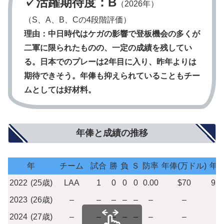
✓活躍期待度：B
（2026年）
（S、A、B、Cの4段階評価）
理由：
中日時代はケガの影響で登板機会の多くが
二軍に限られたものの、一定の成績を残してい
る。日本でのプレーは2年目に入り、昨年よりは
期待できそう。年俸も抑えられていることもチー
ムとしては好材料。
年俸と成績の推移
年
チーム
試合
勝
負
Ｓ
防率
年俸(万ドル)
年俸
2022
(25歳)
LAA
1
0
0
0
0.00
$70
91
2023
(26歳)
–
–
–
–
–
–
–
2024
(27歳)
–
–
–
–
–
–
–