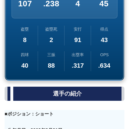
107
.238
4
45
盗塁
盗塁死
安打
得点
8
2
91
43
四球
三振
出塁率
OPS
40
88
.317
.634
選手の紹介
■ポジション：ショート