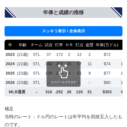
年俸と成績の推移
スッキリ表示 / 全体表示
年
年齢
チーム
試合
打率
ＨＲ
打点
盗塁
年俸(万ドル)
年
2023
(21歳)
STL
37
.172
2
12
2
$72
1
2024
(22歳)
STL
150
.267
15
57
11
$74
1億
2025
(23歳)
STL
129
.253
9
51
9
$77
1億
2026
(23歳)
STL
–
–
–
–
–
$80
1億
スクロールできます
MLB通算
–
316
.252
26
120
31
$303
4億
補足
当時のレート：ドル円のレートは年平均を四捨五入したも
のです。