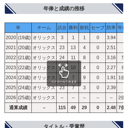
年俸と成績の推移
年
チーム
試合
勝利
敗戦
セーブ
防率
年俸
2020
(19歳)
オリックス
3
1
1
0
3.94
7
2021
(20歳)
オリックス
23
13
4
0
2.51
8
2022
(21歳)
オリックス
24
11
8
0
3.16
50
2023
(22歳)
オリックス
22
10
4
0
2.27
80
2024
(23歳)
オリックス
20
7
9
0
1.91
1億6
スクロールできます
2025
(24歳)
オリックス
23
7
3
0
2.39
2026
(25歳)
オリックス
–
–
–
–
–
2億2
通算成績
–
115
49
29
0
2.48
7億2
タイトル・受賞歴