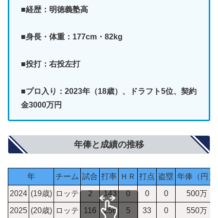
■経歴：明徳義塾高
■身長・体重：177cm・82kg
■投打：右投左打
■プロ入り：2023年（18歳）、ドラフト5位、契約
金3000万円
年俸と成績の推移
年
チーム
試合
打率
ＨＲ
打点
盗塁
年俸（円）
2024
(19歳)
ロッテ
2
.143
0
0
0
500万
2025
(20歳)
ロッテ
116
.256
5
33
0
550万