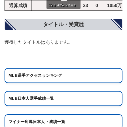
スクロールできます
通算成績
–
118
.254
5
33
0
1050万
タイトル・受賞歴
獲得したタイトルはありません。
MLB選手アクセスランキング
MLB日本人選手成績一覧
マイナー所属日本人・成績一覧