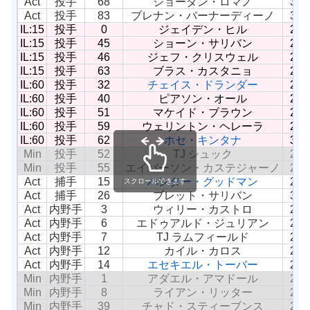
Act
投手
68
ジョーダン・ロマノ
33
Act
投手
83
ブレナン・バーナーディーノ
34
IL:15
投手
0
ジェイデン・ヒル
27
IL:15
投手
45
ショーン・サリバン
24
IL:15
投手
46
ジェフ・クリスウェル
27
IL:15
投手
63
ブラス・カスタニョ
28
IL:60
投手
32
チェイス・ドランダー
25
IL:60
投手
40
ピアソン・オール
27
IL:60
投手
51
マケイド・ブラウン
26
IL:60
投手
59
ウェリントン・ヘレーラ
22
IL:60
投手
62
ホセ・キンタナ
37
Min
投手
52
TJ シュック
28
Min
投手
55
エイバーソン・カステジャーノ
25
Act
捕手
15
ハンター・グッドマン
27
スクロールできます
Act
捕手
26
ブレット・サリバン
32
Act
内野手
3
ウィリー・カストロ
29
Act
内野手
6
エドゥアルド・ジュリアン
27
Act
内野手
7
TJ ラムフィールド
26
Act
内野手
12
カイル・カロス
24
Act
内野手
14
エセキエル・トーバー
25
Min
内野手
1
アダエル・アマドール
23
Min
内野手
8
ライアン・リッター
26
Min
内野手
39
チャド・スティーブンス
27