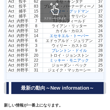
Act
投手
62
ホセ・キンタナ
37
Act
投手
83
ブレナン・バーナーディーノ
34
Act
捕手
15
ハンター・グッドマン
27
Act
捕手
26
ブレット・サリバン
32
スクロールできます
Act
内野手
7
TJ ラムフィールド
26
Act
内野手
8
ライアン・リッター
26
Act
内野手
12
カイル・カロス
24
Act
内野手
14
エセキエル・トーバー
25
Act
内野手
6
エドゥアルド・ジュリアン
27
Act
外野手
3
ウィリー・カストロ
29
Act
外野手
9
ブレントン・ドイル
28
Act
外野手
20
トロイ・ジョンストン
29
Act
外野手
22
ミッキー・モニアック
28
Act
外野手
27
ジョーダン・ベック
25
Act
外野手
31
ジェイク・マッカーシー
29
最新の動向～New information～
新しい情報が一番上になります。