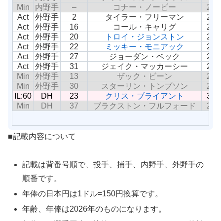
Min
内野手
–
コナー・ノービー
26
Act
外野手
2
タイラー・フリーマン
27
Act
外野手
16
コール・キャリグ
24
Act
外野手
20
トロイ・ジョンストン
29
Act
外野手
22
ミッキー・モニアック
28
Act
外野手
27
ジョーダン・ベック
25
Act
外野手
31
ジェイク・マッカーシー
29
Min
外野手
13
ザック・ビーン
25
Min
外野手
30
スターリン・トンプソン
25
IL:60
DH
23
クリス・ブライアント
34
Min
DH
37
ブラクストン・フルフォード
28
■記載内容について
記載は背番号順で、投手、捕手、内野手、外野手の
順番です。
年俸の日本円は1ドル=150円換算です。
年齢、年俸は2026年のものになります。