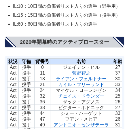
IL:10：10日間の負傷者リスト入りの選手（野手用）
IL:15：15日間の負傷者リスト入りの選手（投手用）
IL:60：60日間の負傷者リスト入りの選手
2026年開幕時のアクティブロースター
状況
守備
背番号
名前
年齢
年
Act
投手
0
ジェイデン・ヒル
27
Act
投手
11
菅野智之
37
Act
投手
18
ライアン・フェルトナー
30
Act
投手
21
カイル・フリーランド
33
Act
投手
24
マイケル・ローレンゼン
34
Act
投手
32
チェイス・ドランダー
25
Act
投手
36
ザック・アグノス
26
Act
投手
38
ビクター・ボドニック
27
Act
投手
44
ジミー・ハーゲット
33
Act
投手
47
フアン・メヒア
26
Act
投手
49
アントニオ・センザテーラ
31