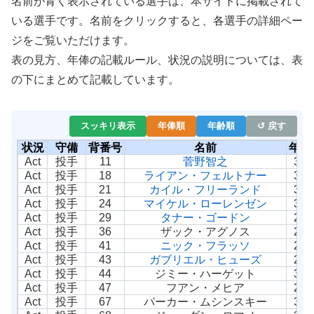
名前が青く表示されている選手は、本サイトに掲載されて
いる選手です。名前をクリックすると、各選手の詳細ペー
ジをご覧いただけます。
表の見方、年俸の記載ルール、状況の説明については、表
の下にまとめて記載しています。
スッキリ表示
年俸順
年齢順
↺ 戻す
状況
守備
背番号
名前
年齢
Act
投手
11
菅野智之
37
Act
投手
18
ライアン・フェルトナー
30
Act
投手
21
カイル・フリーランド
33
Act
投手
24
マイケル・ローレンゼン
34
Act
投手
29
タナー・ゴードン
29
Act
投手
36
ザック・アグノス
26
Act
投手
41
ニック・フラッソ
28
Act
投手
43
ガブリエル・ヒューズ
25
Act
投手
44
ジミー・ハーゲット
33
Act
投手
47
フアン・メヒア
26
Act
投手
67
パーカー・ムシンスキー
31