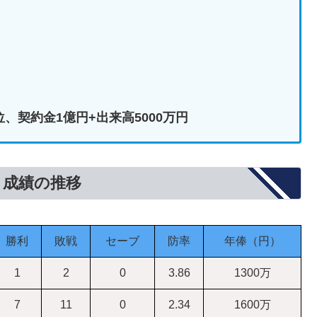
位、契約金1億円+出来高5000万円
と成績の推移
勝利
敗戦
セーブ
防率
年俸（円）
1
2
0
3.86
1300万
7
11
0
2.34
1600万