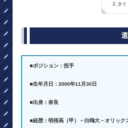
タイ
選
■ポジション：投手
■生年月日：2000年11月30日
■出身：奈良
■経歴：明桜高（甲）－白鴎大－オリック