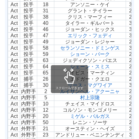
Act
投手
18
アンソニー・ケイ
31
Act
投手
31
グラント・テイラー
24
Act
投手
38
クリス・マーフィー
28
Act
投手
40
タイラー・ギルバート
33
Act
投手
46
ジョーダン・ヒックス
30
Act
投手
47
エリック・フェディ
33
Act
投手
49
ジョーダン・レジャー
28
Act
投手
58
セランソニー・ドミンゲス
32
Act
投手
59
ショーン・バーク
27
Act
投手
63
ジェディクソン・パエス
22
Act
投手
64
シェーン・スミス
26
Act
投手
65
デイビス・マーティン
29
Act
捕手
26
エドガー・クエロ
23
Act
捕手
30
リース・マグワイア
31
スクロールできます
Act
内野手
2
ルイサンヘル・アクーニャ
24
Act
内野手
5
村上宗隆
26
Act
内野手
10
チェイス・マイドロス
25
Act
内野手
12
コルソン・モンゴメリー
24
Act
内野手
20
ミゲル・バルガス
27
Act
内野手
50
レニン・ソーサ
26
Act
外野手
21
オースティン・ヘイズ
31
Act
外野手
23
アンドリュー・ベニンテンディ
32