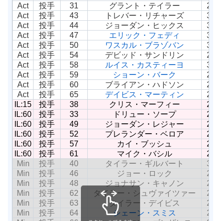
Act
投手
31
グラント・テイラー
24
Act
投手
43
トレバー・リチャーズ
33
Act
投手
44
ジョーダン・ヒックス
30
Act
投手
47
エリック・フェディ
33
Act
投手
50
ワスカル・ブラゾバン
37
Act
投手
54
デビッド・サンドリン
25
Act
投手
58
ルイス・カスティーヨ
34
Act
投手
59
ショーン・バーク
27
Act
投手
60
ブライアン・ハドソン
29
Act
投手
65
デイビス・マーティン
29
IL:15
投手
38
クリス・マーフィー
28
IL:60
投手
33
ドリュー・ソープ
26
IL:60
投手
49
ジョーダン・レジャー
28
IL:60
投手
52
プレランダー・ベロア
26
IL:60
投手
57
カイ・ブッシュ
27
IL:60
投手
61
マイク・バシル
26
Min
投手
40
タイラー・ギルバート
33
Min
投手
46
ジョー・ロック
26
Min
投手
48
ジョナサン・キャノン
26
Min
投手
62
タイラー・シュヴァイツァー
26
Min
投手
63
タイラー・デイビス
28
Min
投手
64
シェーン・スミス
26