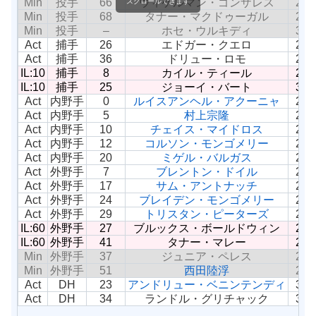
Min
投手
66
ウィケルマン・ゴンザレス
24
スクロールできます
Min
投手
68
タナー・マクドゥーガル
23
Min
投手
–
ホセ・ウルキディ
31
Act
捕手
26
エドガー・クエロ
23
Act
捕手
36
ドリュー・ロモ
25
IL:10
捕手
8
カイル・ティール
24
IL:10
捕手
25
ジョーイ・バート
30
Act
内野手
0
ルイスアンヘル・アクーニャ
24
Act
内野手
5
村上宗隆
26
Act
内野手
10
チェイス・マイドロス
25
Act
内野手
12
コルソン・モンゴメリー
24
Act
内野手
20
ミゲル・バルガス
27
Act
外野手
7
ブレントン・ドイル
28
Act
外野手
17
サム・アントナッチ
23
Act
外野手
24
ブレイデン・モンゴメリー
23
Act
外野手
29
トリスタン・ピーターズ
26
IL:60
外野手
27
ブルックス・ボールドウィン
26
IL:60
外野手
41
タナー・マレー
27
Min
外野手
37
ジュニア・ペレス
25
Min
外野手
51
西田陸浮
25
Act
DH
23
アンドリュー・ベニンテンディ
32
Act
DH
34
ランドル・グリチャック
35