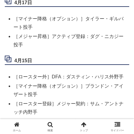
4月17日
［マイナー降格（オプション）］タイラー・ギルバ
ート投手
［メジャー昇格］アクティブ登録：ダグ・ニカジー
投手
4月15日
［ロースター外］DFA：ダスティン・ハリス外野手
［マイナー降格（オプション）］ブランドン・アイ
ザート投手
［ロースター登録］メジャー契約：サム・アントナ
ッチ内野手
［メジャー昇格］アクティブ登録：タイラー・ギル
バート投手
ホーム
検索
トップ
サイドバー