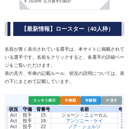
2026年 主力選手の紹介
【最新情報】ロースター（40人枠）
名前が青く表示されている選手は、本サイトに掲載されて
いる選手です。名前をクリックすると、各選手の詳細ペー
ジをご覧いただけます。
表の見方、年俸の記載ルール、状況の説明については、表
の下にまとめて記載しています。
スッキリ表示
年俸順
年齢順
↺ 戻す
状況
守備
背番号
名前
年齢
Act
投手
15
ショーン・ニューカム
33
Act
投手
18
アンソニー・ケイ
31
Act
投手
22
ノア・シュルツ
23