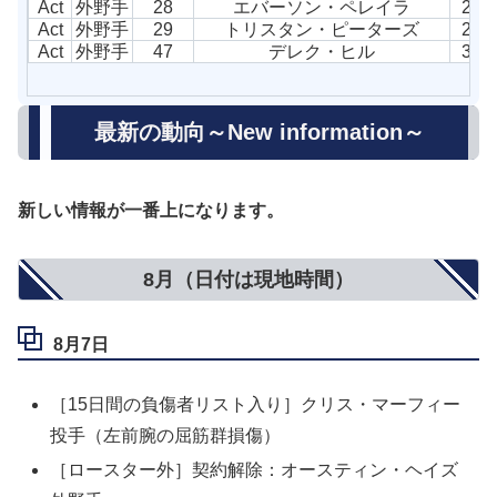
Act
外野手
28
エバーソン・ペレイラ
25
Act
外野手
29
トリスタン・ピーターズ
26
Act
外野手
47
デレク・ヒル
31
最新の動向～New information～
新しい情報が一番上になります。
8月（日付は現地時間）
8月7日
［15日間の負傷者リスト入り］クリス・マーフィー
投手（左前腕の屈筋群損傷）
［ロースター外］契約解除：オースティン・ヘイズ