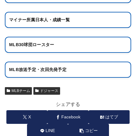
マイナー所属日本人・成績一覧
MLB30球団ロースター
MLB放送予定・次回先発予定
MLBチーム
ドジャース
シェアする
X
Facebook
はてブ
LINE
コピー