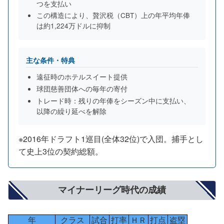
つを支払い
この構造により、贅沢税（CBT）上の年平均年俸
は約1,224万ドルに抑制
主な条件・特典
遠征時のホテルスイート提供
球団慈善団体への毎年の寄付
トレード時：残りの年俸をシーズン中に支払い、
以降の繰り延べを解除
※2016年ドラフト1巡目(全体32位)で入団。捕手とし
て史上3位の契約総額。
マイナーリーグ時代の成績
年
クラス
試合
打率
ＨＲ
打点
盗塁