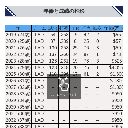
年俸と成績の推移
年
チーム
試合
打率
ＨＲ
打点
盗塁
年俸(万ドル
2019
(24歳)
LAD
54
.253
15
42
2
$55
2020
(25歳)
LAD
37
.289
8
25
0
$57
2021
(26歳)
LAD
130
.258
25
76
3
$59
2022
(27歳)
LAD
137
.260
24
87
1
$73
2023
(28歳)
LAD
126
.261
19
76
3
$525
2024
(29歳)
LAD
128
.248
20
75
1
$4,355*
2025
(30歳)
LAD
110
.296
17
61
2
$1,300
2026
(31歳)
LAD
–
–
–
–
–
$1,300
2027
(32歳)
LAD
–
–
–
–
–
$1,300
2028
(33歳)
LAD
–
–
–
–
–
$950
スクロールできます
2029
(34歳)
LAD
–
–
–
–
–
$950
2030
(35歳)
LAD
–
–
–
–
–
$950
2031
(36歳)
LAD
–
–
–
–
–
$950
2032
(37歳)
LAD
–
–
–
–
–
$950
2033
(38歳)
LAD
–
–
–
–
–
$995