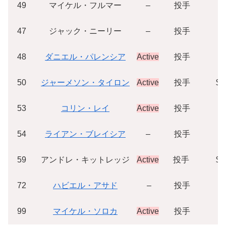
49
マイケル・フルマー
–
投手
$
47
ジャック・ニーリー
–
投手
$
48
ダニエル・パレンシア
Active
投手
$
50
ジャーメソン・タイロン
Active
投手
$1
53
コリン・レイ
Active
投手
$
54
ライアン・ブレイシア
–
投手
$
59
アンドレ・キットレッジ
Active
投手
$1
72
ハビエル・アサド
–
投手
$
99
マイケル・ソロカ
Active
投手
$