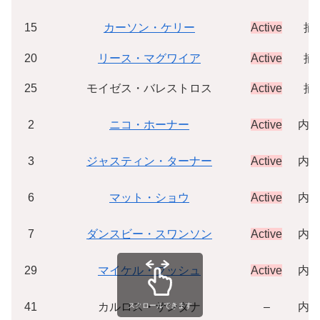
15
カーソン・ケリー
Active
捕
20
リース・マグワイア
Active
捕
25
モイゼス・バレストロス
Active
捕
2
ニコ・ホーナー
Active
内
3
ジャスティン・ターナー
Active
内
6
マット・ショウ
Active
内
7
ダンスビー・スワンソン
Active
内
29
マイケル・ブッシュ
Active
内
41
カルロス・サンタナ
–
内
スクロールできます