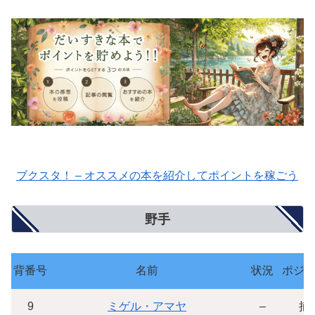
ブクスタ！ – オススメの本を紹介してポイントを稼ごう
野手
背番号
名前
状況
ポジ
9
ミゲル・アマヤ
–
捕