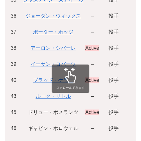
36
ジョーダン・ウィックス
–
投手
$
37
ポーター・ホッジ
–
投手
$
38
アーロン・シバーレ
Active
投手
$
39
イーサン・ロバーツ
–
投手
$
40
ブラッド・ケラー
Active
投手
$
スクロールできます
43
ルーク・リトル
–
投手
$
45
ドリュー・ポメランツ
Active
投手
$
46
ギャビン・ホロウェル
–
投手
$