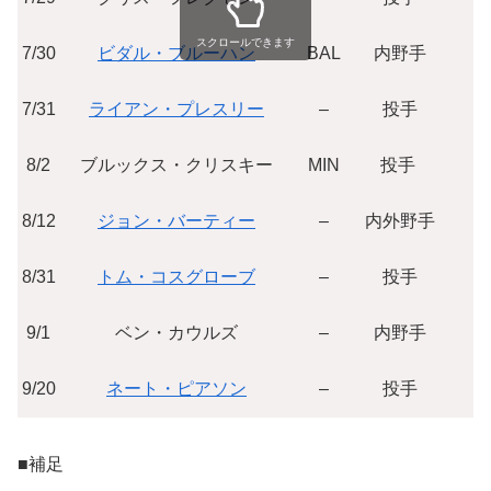
スクロールできます
7/30
ビダル・ブルーハン
BAL
内野手
7/31
ライアン・プレスリー
–
投手
$1
8/2
ブルックス・クリスキー
MIN
投手
8/12
ジョン・バーティー
–
内外野手
$
8/31
トム・コスグローブ
–
投手
9/1
ベン・カウルズ
–
内野手
9/20
ネート・ピアソン
–
投手
$
■補足