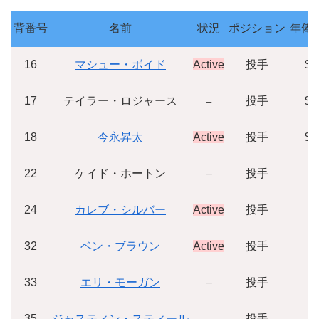
背番号
名前
状況
ポジション
年俸(
16
マシュー・ボイド
Active
投手
$1
17
テイラー・ロジャース
投手
$1
–
18
今永昇太
Active
投手
$1
22
ケイド・ホートン
–
投手
$
24
カレブ・シルバー
Active
投手
$
32
ベン・ブラウン
Active
投手
$
33
エリ・モーガン
–
投手
$
35
ジャスティン・スティール
–
投手
$