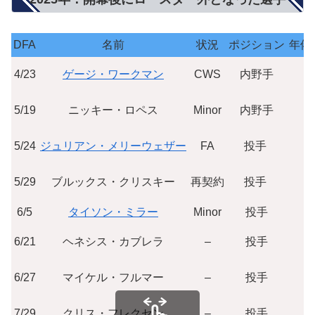
DFA
名前
状況
ポジション
年俸
4/23
ゲージ・ワークマン
CWS
内野手
5/19
ニッキー・ロペス
Minor
内野手
5/24
ジュリアン・メリーウェザー
FA
投手
$
5/29
ブルックス・クリスキー
再契約
投手
6/5
タイソン・ミラー
Minor
投手
6/21
ヘネシス・カブレラ
–
投手
6/27
マイケル・フルマー
–
投手
7/29
クリス・フレクセン
–
投手
$